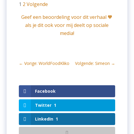
Site
Pagina
Pagina
1
2
Volgende
beoordelingen
navigatie
Geef een beoordeling voor dit verhaal 🧡
als je dit ook voor mij deelt op sociale
media!
←
Vorige: WorldFoodKliko
Volgende: Simeon
→
Facebook
Twitter
1
LinkedIn
1