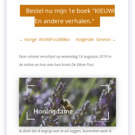
Bestel nu mijn 1e boek "KIEUW!
En andere verhalen."
←
Vorige: WorldFoodKliko
Volgende: Simeon
→
Deze column verschijnt op woensdag 14 augustus 2019 in
de online en huis aan huis krant De Edese Post.
Ik denk dat ik begrijp wat ze wil zeggen, bovendien weet ik